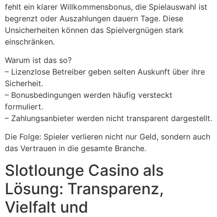
fehlt ein klarer Willkommensbonus, die Spielauswahl ist
begrenzt oder Auszahlungen dauern Tage. Diese
Unsicherheiten können das Spielvergnügen stark
einschränken.
Warum ist das so?
– Lizenzlose Betreiber geben selten Auskunft über ihre
Sicherheit.
– Bonusbedingungen werden häufig versteckt
formuliert.
– Zahlungsanbieter werden nicht transparent dargestellt.
Die Folge: Spieler verlieren nicht nur Geld, sondern auch
das Vertrauen in die gesamte Branche.
Slotlounge Casino als
Lösung: Transparenz,
Vielfalt und