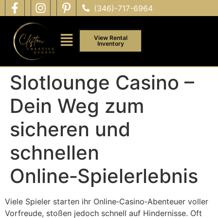
(346)-717-6964
View Rental
Inventory
Slotlounge Casino –
Dein Weg zum
sicheren und
schnellen
Online‑Spielerlebnis
Viele Spieler starten ihr Online‑Casino‑Abenteuer voller
Vorfreude, stoßen jedoch schnell auf Hindernisse. Oft