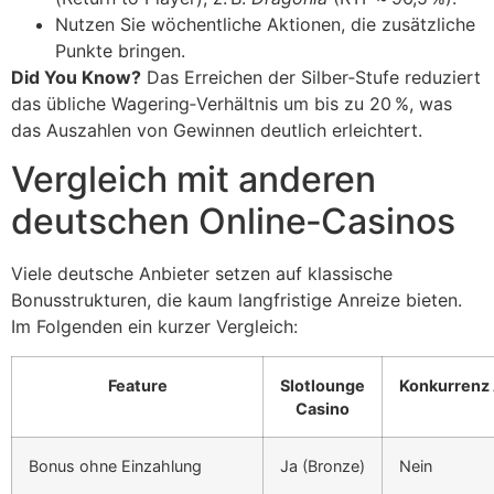
Nutzen Sie wöchentliche Aktionen, die zusätzliche
Punkte bringen.
Did You Know?
Das Erreichen der Silber‑Stufe reduziert
das übliche Wagering‑Verhältnis um bis zu 20 %, was
das Auszahlen von Gewinnen deutlich erleichtert.
Vergleich mit anderen
deutschen Online‑Casinos
Viele deutsche Anbieter setzen auf klassische
Bonusstrukturen, die kaum langfristige Anreize bieten.
Im Folgenden ein kurzer Vergleich:
Feature
Slotlounge
Konkurrenz
Casino
Bonus ohne Einzahlung
Ja (Bronze)
Nein