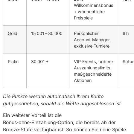
Willkommensbonus
+ wöchentliche
Freispiele
Gold
15 001 – 30 000
Persönlicher
6 h
Account‑Manager,
exklusive Turniere
Platin
30 001 +
VIP‑Events, höhere
Sofor
Auszahlungslimits,
maßgeschneiderte
Aktionen
Die Punkte werden automatisch Ihrem Konto
gutgeschrieben, sobald die Wette abgeschlossen ist.
Ein weiterer Vorteil ist die
Bonus‑ohne‑Einzahlung‑Option, die bereits ab der
Bronze‑Stufe verfügbar ist. So können Sie neue Spiele