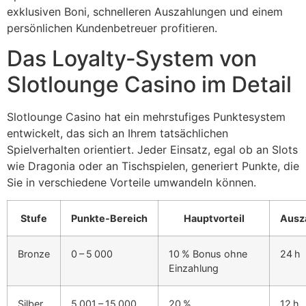
exklusiven Boni, schnelleren Auszahlungen und einem
persönlichen Kundenbetreuer profitieren.
Das Loyalty‑System von
Slotlounge Casino im Detail
Slotlounge Casino hat ein mehrstufiges Punktesystem
entwickelt, das sich an Ihrem tatsächlichen
Spielverhalten orientiert. Jeder Einsatz, egal ob an Slots
wie Dragonia oder an Tischspielen, generiert Punkte, die
Sie in verschiedene Vorteile umwandeln können.
Stufe
Punkte‑Bereich
Hauptvorteil
Ausz
Bronze
0 – 5 000
10 % Bonus ohne
24 h
Einzahlung
Silber
5 001 – 15 000
20 %
12 h