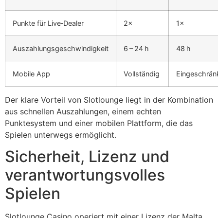
Punkte für Live‑Dealer
2×
1×
Auszahlungsgeschwindigkeit
6 – 24 h
48 h
Mobile App
Vollständig
Eingeschrän
Der klare Vorteil von Slotlounge liegt in der Kombination
aus schnellen Auszahlungen, einem echten
Punktesystem und einer mobilen Plattform, die das
Spielen unterwegs ermöglicht.
Sicherheit, Lizenz und
verantwortungsvolles
Spielen
Slotlounge Casino operiert mit einer Lizenz der Malta