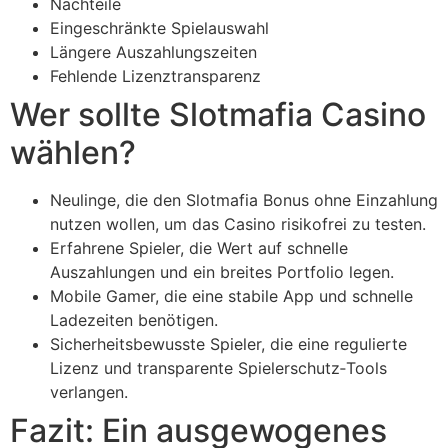
Nachteile
Eingeschränkte Spielauswahl
Längere Auszahlungszeiten
Fehlende Lizenztransparenz
Wer sollte Slotmafia Casino
wählen?
Neulinge, die den Slotmafia Bonus ohne Einzahlung
nutzen wollen, um das Casino risikofrei zu testen.
Erfahrene Spieler, die Wert auf schnelle
Auszahlungen und ein breites Portfolio legen.
Mobile Gamer, die eine stabile App und schnelle
Ladezeiten benötigen.
Sicherheitsbewusste Spieler, die eine regulierte
Lizenz und transparente Spielerschutz‑Tools
verlangen.
Fazit: Ein ausgewogenes