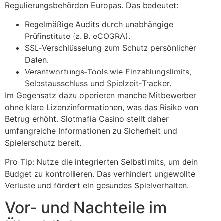
Regulierungsbehörden Europas. Das bedeutet:
Regelmäßige Audits durch unabhängige
Prüfinstitute (z. B. eCOGRA).
SSL‑Verschlüsselung zum Schutz persönlicher
Daten.
Verantwortungs‑Tools wie Einzahlungslimits,
Selbstausschluss und Spielzeit‑Tracker.
Im Gegensatz dazu operieren manche Mitbewerber
ohne klare Lizenzinformationen, was das Risiko von
Betrug erhöht. Slotmafia Casino stellt daher
umfangreiche Informationen zu Sicherheit und
Spielerschutz bereit.
Pro Tip: Nutze die integrierten Selbstlimits, um dein
Budget zu kontrollieren. Das verhindert ungewollte
Verluste und fördert ein gesundes Spielverhalten.
Vor- und Nachteile im