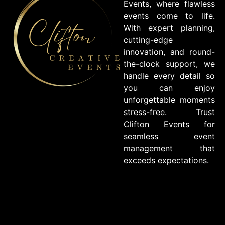
Events, where flawless
events come to life.
With expert planning,
cutting-edge
innovation, and round-
the-clock support, we
handle every detail so
you can enjoy
unforgettable moments
stress-free. Trust
Clifton Events for
seamless event
management that
exceeds expectations.