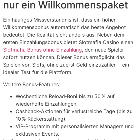
nur ein Willkommenspaket
Ein häufiges Missverständnis ist, dass ein hoher
Willkommensbonus automatisch das beste Angebot
bedeutet. Die Realität sieht anders aus: Neben dem
ersten Einzahlungsbonus bietet Slotmafia Casino einen
Slotmafia Bonus ohne Einzahlung
, den neue Spieler
sofort nutzen können. Dieser Bonus ermöglicht das
Spielen von Slots, ohne zuerst Geld einzuzahlen – ein
idealer Test für die Plattform.
Weitere Bonus‑Features:
Wöchentliche Reload‑Boni bis zu 50 % auf
wiederholte Einzahlungen.
Cashback‑Aktionen für verlustreiche Tage (bis zu
10 % Rückerstattung).
VIP‑Programm mit personalisierten Managern und
exklusiven Events.