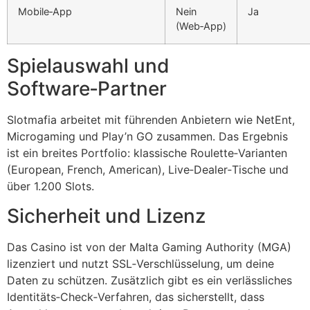
Mobile‑App
Nein
Ja
(Web‑App)
Spielauswahl und
Software‑Partner
Slotmafia arbeitet mit führenden Anbietern wie NetEnt,
Microgaming und Play’n GO zusammen. Das Ergebnis
ist ein breites Portfolio: klassische Roulette‑Varianten
(European, French, American), Live‑Dealer‑Tische und
über 1.200 Slots.
Sicherheit und Lizenz
Das Casino ist von der Malta Gaming Authority (MGA)
lizenziert und nutzt SSL‑Verschlüsselung, um deine
Daten zu schützen. Zusätzlich gibt es ein verlässliches
Identitäts‑Check‑Verfahren, das sicherstellt, dass