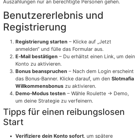
Auszahlungen nur an berechtigte Personen gehen.
Benutzererlebnis und
Registrierung
Registrierung starten
– Klicke auf „Jetzt
anmelden“ und fülle das Formular aus.
E‑Mail bestätigen
– Du erhältst einen Link, um dein
Konto zu aktivieren.
Bonus beanspruchen
– Nach dem Login erscheint
das Bonus‑Banner. Klicke darauf, um den
Slotmafia
Willkommensbonus
zu aktivieren.
Demo‑Modus testen
– Wähle Roulette → Demo,
um deine Strategie zu verfeinern.
Tipps für einen reibungslosen
Start
Verifiziere dein Konto sofort
, um spätere