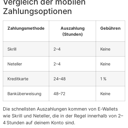
Vergleich der mobilen
Zahlungsoptionen
Zahlungsmethode
Auszahlung
Gebühren
(Stunden)
Skrill
2–4
Keine
Neteller
2–4
Keine
Kreditkarte
24–48
1 %
Banküberweisung
48–72
Keine
Die schnellsten Auszahlungen kommen von E‑Wallets
wie Skrill und Neteller, die in der Regel innerhalb von 2–
4 Stunden auf deinem Konto sind.