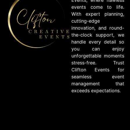
events come to life.
With expert planning,
cutting-edge
innovation, and round-
the-clock support, we
handle every detail so
you can enjoy
unforgettable moments
stress-free. Trust
Clifton Events for
seamless event
management that
exceeds expectations.