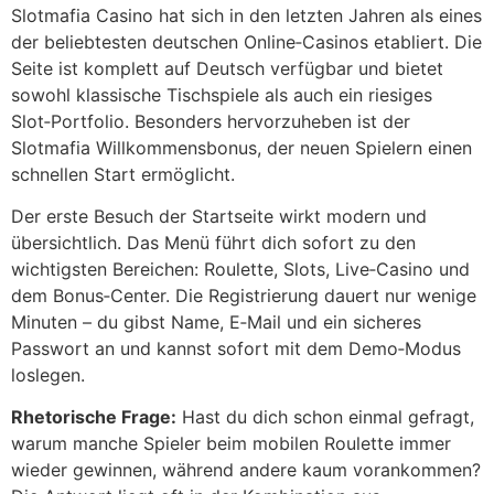
Slotmafia Casino hat sich in den letzten Jahren als eines
der beliebtesten deutschen Online‑Casinos etabliert. Die
Seite ist komplett auf Deutsch verfügbar und bietet
sowohl klassische Tischspiele als auch ein riesiges
Slot‑Portfolio. Besonders hervorzuheben ist der
Slotmafia Willkommensbonus, der neuen Spielern einen
schnellen Start ermöglicht.
Der erste Besuch der Startseite wirkt modern und
übersichtlich. Das Menü führt dich sofort zu den
wichtigsten Bereichen: Roulette, Slots, Live‑Casino und
dem Bonus‑Center. Die Registrierung dauert nur wenige
Minuten – du gibst Name, E‑Mail und ein sicheres
Passwort an und kannst sofort mit dem Demo‑Modus
loslegen.
Rhetorische Frage:
Hast du dich schon einmal gefragt,
warum manche Spieler beim mobilen Roulette immer
wieder gewinnen, während andere kaum vorankommen?