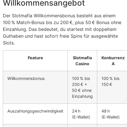
Willkommensangebot
Der Slotmafia Willkommensbonus besteht aus einem
100 % Match‑Bonus bis zu 200 €, plus 50 € Bonus ohne
Einzahlung. Das bedeutet, du startest mit doppeltem
Guthaben und hast sofort freie Spins für ausgewählte
Slots.
Feature
Slotmafia
Konkurrenz
Casino
A
Willkommensbonus
100 % bis
100 % bis
200 € +
150 €
50 € ohne
Einzahlung
Auszahlungsgeschwindigkeit
24 h
48 h
(E‑Wallet)
(E‑Wallet)