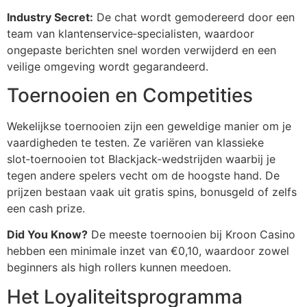
Industry Secret:
De chat wordt gemodereerd door een
team van klantenservice‑specialisten, waardoor
ongepaste berichten snel worden verwijderd en een
veilige omgeving wordt gegarandeerd.
Toernooien en Competities
Wekelijkse toernooien zijn een geweldige manier om je
vaardigheden te testen. Ze variëren van klassieke
slot‑toernooien tot Blackjack-wedstrijden waarbij je
tegen andere spelers vecht om de hoogste hand. De
prijzen bestaan vaak uit gratis spins, bonusgeld of zelfs
een cash prize.
Did You Know?
De meeste toernooien bij Kroon Casino
hebben een minimale inzet van €0,10, waardoor zowel
beginners als high rollers kunnen meedoen.
Het Loyaliteitsprogramma