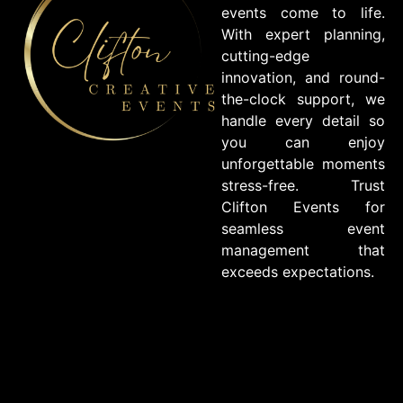
events come to life.
With expert planning,
cutting-edge
innovation, and round-
the-clock support, we
handle every detail so
you can enjoy
unforgettable moments
stress-free. Trust
Clifton Events for
seamless event
management that
exceeds expectations.