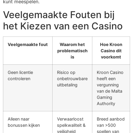
kunt meespelen.
Veelgemaakte Fouten bij
het Kiezen van een Casino
Veelgemaakte fout
Waarom het
Hoe Kroon
problematisch
Casino dit
is
voorkomt
Geen licentie
Risico op
Kroon Casino
controleren
onbetrouwbare
heeft een
uitbetaling
vergunning
van de Malta
Gaming
Authority
Alleen naar
Verwaarloost
Breed aanbod
bonussen kijken
spelkwaliteit &
van >500
veiligheid
spellen van