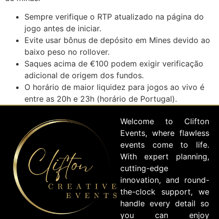
Sempre verifique o RTP atualizado na página do
jogo antes de iniciar.
Evite usar bônus de depósito em Mines devido ao
baixo peso no rollover.
Saques acima de €100 podem exigir verificação
adicional de origem dos fundos.
O horário de maior liquidez para jogos ao vivo é
entre as 20h e 23h (horário de Portugal).
Welcome to Clifton
Events, where flawless
events come to life.
With expert planning,
cutting-edge
innovation, and round-
the-clock support, we
handle every detail so
you can enjoy