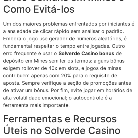
Como Evitá-los
Um dos maiores problemas enfrentados por iniciantes é
a ansiedade de clicar rápido sem analisar o padrão.
Embora o jogo use gerador de números aleatórios, é
fundamental respeitar o tempo entre jogadas. Outro
erro frequente é usar o
Solverde Casino bonus
de
depósito em Mines sem ler os termos: alguns bônus
exigem rollover de 40x em slots, e jogos de minas
contribuem apenas com 20% para o requisito de
aposta. Sempre verifique a seção de promoções antes
de ativar um bônus. Por fim, evite jogar em horários de
alta volatilidade emocional; o autocontrole é a
ferramenta mais importante.
Ferramentas e Recursos
Úteis no Solverde Casino