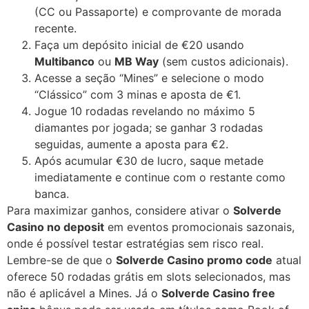
(CC ou Passaporte) e comprovante de morada
recente.
Faça um depósito inicial de €20 usando
Multibanco
ou
MB Way
(sem custos adicionais).
Acesse a seção “Mines” e selecione o modo
“Clássico” com 3 minas e aposta de €1.
Jogue 10 rodadas revelando no máximo 5
diamantes por jogada; se ganhar 3 rodadas
seguidas, aumente a aposta para €2.
Após acumular €30 de lucro, saque metade
imediatamente e continue com o restante como
banca.
Para maximizar ganhos, considere ativar o
Solverde
Casino no deposit
em eventos promocionais sazonais,
onde é possível testar estratégias sem risco real.
Lembre-se de que o
Solverde Casino promo code
atual
oferece 50 rodadas grátis em slots selecionados, mas
não é aplicável a Mines. Já o
Solverde Casino free