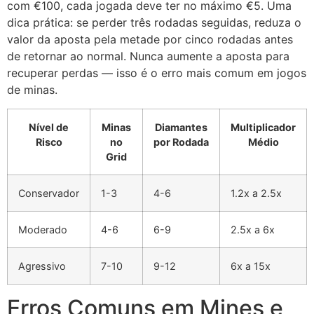
com €100, cada jogada deve ter no máximo €5. Uma
dica prática: se perder três rodadas seguidas, reduza o
valor da aposta pela metade por cinco rodadas antes
de retornar ao normal. Nunca aumente a aposta para
recuperar perdas — isso é o erro mais comum em jogos
de minas.
Nível de
Minas
Diamantes
Multiplicador
Risco
no
por Rodada
Médio
Grid
Conservador
1-3
4-6
1.2x a 2.5x
Moderado
4-6
6-9
2.5x a 6x
Agressivo
7-10
9-12
6x a 15x
Erros Comuns em Mines e