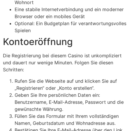
Wohnort
Eine stabile Internetverbindung und ein moderner
Browser oder ein mobiles Gerät
Optional: Ein Budgetplan für verantwortungsvolles
Spielen
Kontoeröffnung
Die Registrierung bei diesem Casino ist unkompliziert
und dauert nur wenige Minuten. Folgen Sie diesen
Schritten:
Rufen Sie die Webseite auf und klicken Sie auf
„Registrieren“ oder „Konto erstellen“.
Geben Sie Ihre persönlichen Daten ein:
Benutzername, E‑Mail-Adresse, Passwort und die
gewünschte Währung.
Füllen Sie das Formular mit Ihrem vollständigen
Namen, Geburtsdatum und Wohnadresse aus.
Bestätigen Sie Ihre E‑Mail-Adresse über den Link,