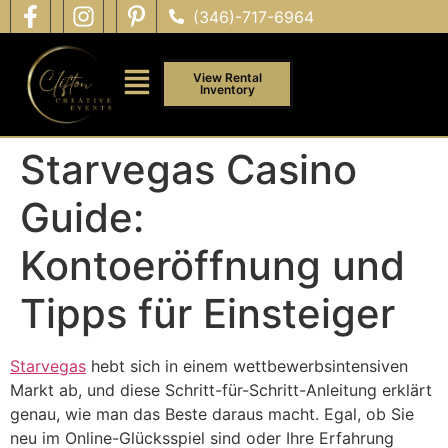
(346)-717-6964
View Rental
Inventory
Starvegas Casino
Guide:
Kontoeröffnung und
Tipps für Einsteiger
Starvegas
hebt sich in einem wettbewerbsintensiven
Markt ab, und diese Schritt-für-Schritt-Anleitung erklärt
genau, wie man das Beste daraus macht. Egal, ob Sie
neu im Online-Glücksspiel sind oder Ihre Erfahrung