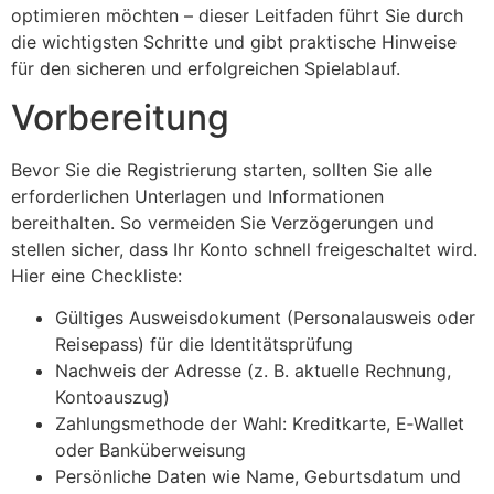
optimieren möchten – dieser Leitfaden führt Sie durch
die wichtigsten Schritte und gibt praktische Hinweise
für den sicheren und erfolgreichen Spielablauf.
Vorbereitung
Bevor Sie die Registrierung starten, sollten Sie alle
erforderlichen Unterlagen und Informationen
bereithalten. So vermeiden Sie Verzögerungen und
stellen sicher, dass Ihr Konto schnell freigeschaltet wird.
Hier eine Checkliste:
Gültiges Ausweisdokument (Personalausweis oder
Reisepass) für die Identitätsprüfung
Nachweis der Adresse (z. B. aktuelle Rechnung,
Kontoauszug)
Zahlungsmethode der Wahl: Kreditkarte, E‑Wallet
oder Banküberweisung
Persönliche Daten wie Name, Geburtsdatum und