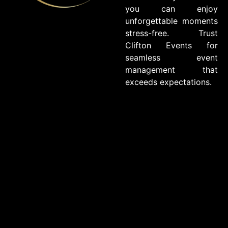
you can enjoy
unforgettable moments
stress-free. Trust
Clifton Events for
seamless event
management that
exceeds expectations.