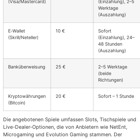
(Visa/Mastercard)
(Einzahlung), 2–5
Werktage
(Auszahlung)
E‑Wallet
10 €
Sofort
(Skrill/Neteller)
(Einzahlung), 24–
48 Stunden
(Auszahlung)
Banküberweisung
25 €
2–5 Werktage
(beide
Richtungen)
Kryptowährungen
20 €
Sofort – 1 Stunde
(Bitcoin)
Die angebotenen Spiele umfassen Slots, Tischspiele und
Live-Dealer-Optionen, die von Anbietern wie NetEnt,
Microgaming und Evolution Gaming stammen. Der