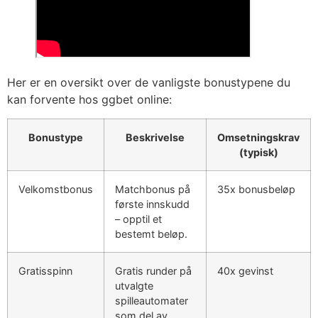
Her er en oversikt over de vanligste bonustypene du
kan forvente hos ggbet online:
Bonustype
Beskrivelse
Omsetningskrav
(typisk)
Velkomstbonus
Matchbonus på
35x bonusbeløp
første innskudd
– opptil et
bestemt beløp.
Gratisspinn
Gratis runder på
40x gevinst
utvalgte
spilleautomater
som del av