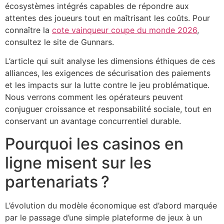
écosystèmes intégrés capables de répondre aux
attentes des joueurs tout en maîtrisant les coûts. Pour
connaître la
cote vainqueur coupe du monde 2026
,
consultez le site de Gunnars.
L’article qui suit analyse les dimensions éthiques de ces
alliances, les exigences de sécurisation des paiements
et les impacts sur la lutte contre le jeu problématique.
Nous verrons comment les opérateurs peuvent
conjuguer croissance et responsabilité sociale, tout en
conservant un avantage concurrentiel durable.
Pourquoi les casinos en
ligne misent sur les
partenariats ?
L’évolution du modèle économique est d’abord marquée
par le passage d’une simple plateforme de jeux à un