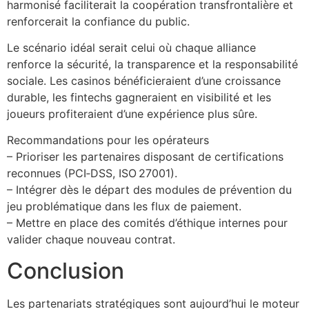
harmonisé faciliterait la coopération transfrontalière et
renforcerait la confiance du public.
Le scénario idéal serait celui où chaque alliance
renforce la sécurité, la transparence et la responsabilité
sociale. Les casinos bénéficieraient d’une croissance
durable, les fintechs gagneraient en visibilité et les
joueurs profiteraient d’une expérience plus sûre.
Recommandations pour les opérateurs
– Prioriser les partenaires disposant de certifications
reconnues (PCI‑DSS, ISO 27001).
– Intégrer dès le départ des modules de prévention du
jeu problématique dans les flux de paiement.
– Mettre en place des comités d’éthique internes pour
valider chaque nouveau contrat.
Conclusion
Les partenariats stratégiques sont aujourd’hui le moteur