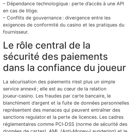
– Dépendance technologique : perte d’accès à une API
en cas de litige.
– Conflits de gouvernance : divergence entre les
exigences de conformité du casino et les pratiques du
fournisseur.
Le rôle central de la
sécurité des paiements
dans la confiance du joueur
La sécurisation des paiements n’est plus un simple
service annexé ; elle est au cœur de la relation
joueur‑casino. Les fraudes par carte bancaire, le
blanchiment d’argent et la fuite de données personnelles
représentent des menaces qui peuvent entraîner des
sanctions regulator et la perte de licences. Les cadres
réglementaires comme PCI‑DSS (norme de sécurité des
données de cartes), AML (Anti‑Money‑Laundering) et le