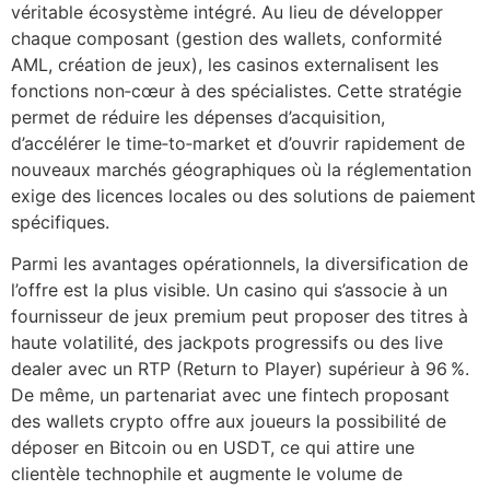
véritable écosystème intégré. Au lieu de développer
chaque composant (gestion des wallets, conformité
AML, création de jeux), les casinos externalisent les
fonctions non‑cœur à des spécialistes. Cette stratégie
permet de réduire les dépenses d’acquisition,
d’accélérer le time‑to‑market et d’ouvrir rapidement de
nouveaux marchés géographiques où la réglementation
exige des licences locales ou des solutions de paiement
spécifiques.
Parmi les avantages opérationnels, la diversification de
l’offre est la plus visible. Un casino qui s’associe à un
fournisseur de jeux premium peut proposer des titres à
haute volatilité, des jackpots progressifs ou des live
dealer avec un RTP (Return to Player) supérieur à 96 %.
De même, un partenariat avec une fintech proposant
des wallets crypto offre aux joueurs la possibilité de
déposer en Bitcoin ou en USDT, ce qui attire une
clientèle technophile et augmente le volume de