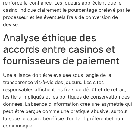
renforce la confiance. Les joueurs apprécient que le
casino indique clairement le pourcentage prélevé par le
processeur et les éventuels frais de conversion de
devise.
Analyse éthique des
accords entre casinos et
fournisseurs de paiement
Une alliance doit être évaluée sous l’angle de la
transparence vis‑à‑vis des joueurs. Les sites
responsables affichent les frais de dépôt et de retrait,
les tiers impliqués et les politiques de conservation des
données. L’absence d’information crée une asymétrie qui
peut être perçue comme une pratique abusive, surtout
lorsque le casino bénéficie d’un tarif préférentiel non
communiqué.