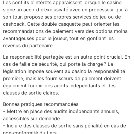
Les conflits d’intérêts apparaissent lorsque le casino
signe un accord d’exclusivité avec un processeur qui, à
son tour, propose ses propres services de jeu ou de
cashback. Cette double casquette peut orienter les
recommandations de paiement vers des options moins
avantageuses pour le joueur, tout en gonflant les
revenus du partenaire.
La responsabilité partagée est un autre point crucial. En
cas de faille de sécurité, qui porte la charge ? La
législation impose souvent au casino la responsabilité
première, mais les fournisseurs de paiement doivent
également fournir des audits indépendants et des
clauses de sortie claires.
Bonnes pratiques recommandées
– Mettre en place des audits indépendants annuels,
accessibles sur demande.
– Inclure des clauses de sortie sans pénalité en cas de
non‑conformité du tiers.