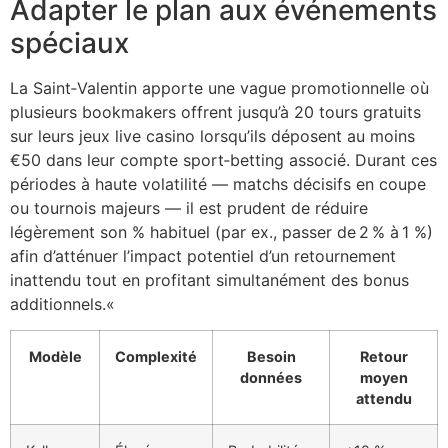
Adapter le plan aux événements
spéciaux
La Saint‑Valentin apporte une vague promotionnelle où
plusieurs bookmakers offrent jusqu’à 20 tours gratuits
sur leurs jeux live casino lorsqu’ils déposent au moins
€50 dans leur compte sport‑betting associé. Durant ces
périodes à haute volatilité — matchs décisifs en coupe
ou tournois majeurs — il est prudent de réduire
légèrement son % habituel (par ex., passer de 2 % à 1 %)
afin d’atténuer l’impact potentiel d’un retournement
inattendu tout en profitant simultanément des bonus
additionnels.«
Modèle
Complexité
Besoin
Retour
données
moyen
attendu