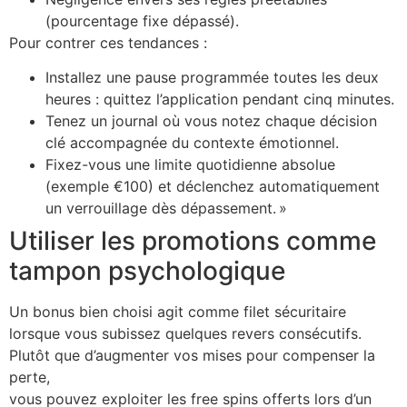
(pourcentage fixe dépassé).
Pour contrer ces tendances :
Installez une pause programmée toutes les deux
heures : quittez l’application pendant cinq minutes.
Tenez un journal où vous notez chaque décision
clé accompagnée du contexte émotionnel.
Fixez-vous une limite quotidienne absolue
(exemple €100) et déclenchez automatiquement
un verrouillage dès dépassement. »
Utiliser les promotions comme
tampon psychologique
Un bonus bien choisi agit comme filet sécuritaire
lorsque vous subissez quelques revers consécutifs​.
Plutôt que d’augmenter vos mises pour compenser la
perte,
vous pouvez exploiter les free spins offerts lors d’un