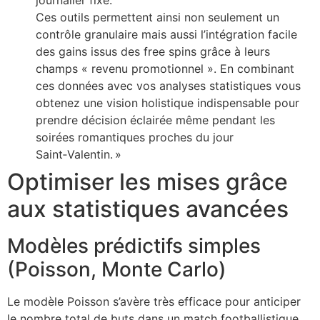
Ces outils permettent ainsi non seulement un
contrôle granulaire mais aussi l’intégration facile
des gains issus des free spins grâce à leurs
champs « revenu promotionnel ». En combinant
ces données avec vos analyses statistiques vous
obtenez une vision holistique indispensable pour
prendre décision éclairée même pendant les
soirées romantiques proches du jour
Saint‑Valentin. »
Optimiser les mises grâce
aux statistiques avancées
Modèles prédictifs simples
(Poisson, Monte Carlo)
Le modèle Poisson s’avère très efficace pour anticiper
le nombre total de buts dans un match footballistique