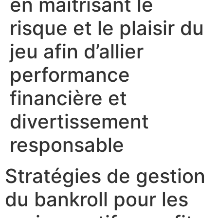
en maîtrisant le
risque et le plaisir du
jeu afin d’allier
performance
financière et
divertissement
responsable
Stratégies de gestion
du bankroll pour les