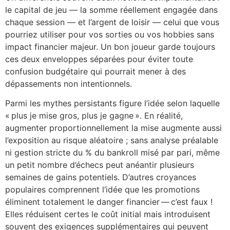
le capital de jeu — la somme réellement engagée dans
chaque session — et l’argent de loisir — celui que vous
pourriez utiliser pour vos sorties ou vos hobbies sans
impact financier majeur. Un bon joueur garde toujours
ces deux enveloppes séparées pour éviter toute
confusion budgétaire qui pourrait mener à des
dépassements non intentionnels.
Parmi les mythes persistants figure l’idée selon laquelle
« plus je mise gros, plus je gagne ». En réalité,
augmenter proportionnellement la mise augmente aussi
l’exposition au risque aléatoire ; sans analyse préalable
ni gestion stricte du % du bankroll misé par pari, même
un petit nombre d’échecs peut anéantir plusieurs
semaines de gains potentiels. D’autres croyances
populaires comprennent l’idée que les promotions
éliminent totalement le danger financier — c’est faux !
Elles réduisent certes le coût initial mais introduisent
souvent des exigences supplémentaires qui peuvent