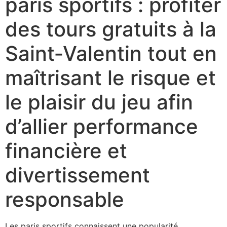
paris sportifs : profiter
des tours gratuits à la
Saint‑Valentin tout en
maîtrisant le risque et
le plaisir du jeu afin
d’allier performance
financière et
divertissement
responsable
Les paris sportifs connaissent une popularité