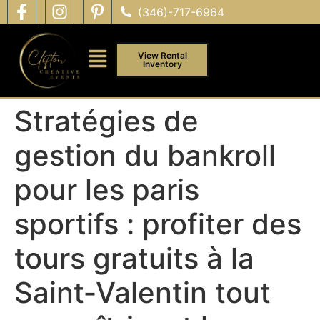
(346)-717-6964
View Rental
Inventory
Stratégies de
gestion du bankroll
pour les paris
sportifs : profiter des
tours gratuits à la
Saint‑Valentin tout