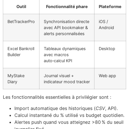
Outil
Fonctionnalité phare
Plateforme
BetTrackerPro
Synchronisation directe
iOS /
avec API bookmaker &
Android
alerts personnalisées
Excel Bankroll
Tableaux dynamiques
Desktop
Builder
avec macros
auto‑calcul KPI
MyStake
Journal visuel +
Web app
Diary
indicateur mood tracker
Les fonctionnalités essentielles à privilégier sont :
Import automatique des historiques (
CSV
, API).
Calcul instantané du % utilisé vs budget quotidien.
Alertes push quand vous atteignez >80 % du seuil
journalier fixé.