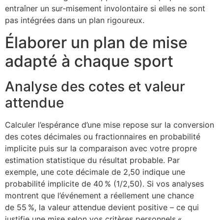
entraîner un sur‑misement involontaire si elles ne sont
pas intégrées dans un plan rigoureux.​
Élaborer un plan de mise
adapté à chaque sport
Analyse des cotes et valeur
attendue
Calculer l’espérance d’une mise repose sur la conversion
des cotes décimales ou fractionnaires en probabilité
implicite puis sur la comparaison avec votre propre
estimation statistique du résultat probable. Par
exemple, une cote décimale de 2,50 indique une
probabilité implicite de 40 % (1/2,50). Si vos analyses
montrent que l’événement a réellement une chance
de 55 %, la valeur attendue devient positive – ce qui
justifie une mise selon vos critères personnels.«