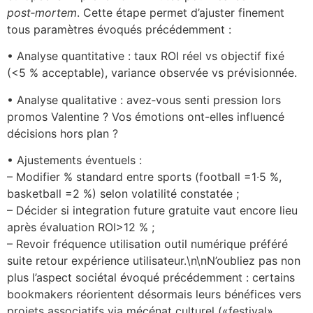
post‑mortem
. Cette étape permet d’ajuster finement
tous paramètres évoqués précédemment :
• Analyse quantitative : taux ROI réel vs objectif fixé
(<5 % acceptable), variance observée vs prévisionnée.
• Analyse qualitative : avez‑vous senti pression lors
promos Valentine ? Vos émotions ont-elles influencé
décisions hors plan ?
• Ajustements éventuels :
– Modifier % standard entre sports (football =1·5 %,
basketball =2 %) selon volatilité constatée ;
– Décider si integration future gratuite vaut encore lieu
après évaluation ROI>12 % ;
– Revoir fréquence utilisation outil numérique préféré
suite retour expérience utilisateur.\n\nN’oubliez pas non
plus l’aspect sociétal évoqué précédemment : certains
bookmakers réorientent désormais leurs bénéfices vers
projets associatifs via mécénat culturel («festival»