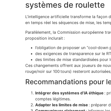
systèmes de roulette
L’intelligence artificielle transforme la fa
en temps réel les séquences de mise, les temps
Parallèlement, la Commission européenne trava
proposition inclurait :
l’obligation de proposer un “cool‑down 
des exigences de transparence sur le RT
des limites de mise standardisées pour le
Ces changements offrent aux joueurs de nouvel
rouge/noir sur 100 tours) resteront autorisée
Recommandations pour le
Intégrer des systèmes d’IA éthique
: p
comptes légitimes.
Adapter les limites de mise
: préparer 
Communiquer clairement
: informer les