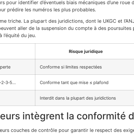
urs pour identifier d’éventuels biais mécaniques d’une roue
pour prédire les numéros les plus probables.
triche. La plupart des juridictions, dont le UKGC et l’ANJ,
peuvent aller de la suspension du compte à des poursuites p
 l’équité du jeu.
Risque juridique
perte
Conforme si limites respectées
1‑2‑3‑5…
Conforme tant que mise ≤ plafond
Interdit dans la plupart des juridictions
urs intègrent la conformité 
eurs couches de contrôle pour garantir le respect des exig