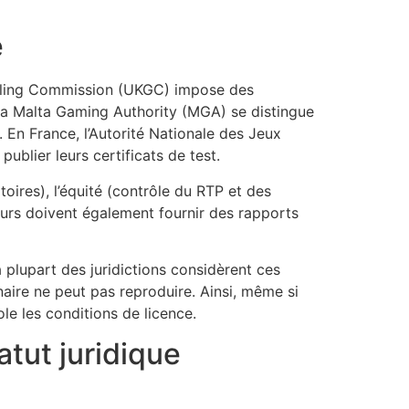
e
ambling Commission (UKGC) impose des
 La Malta Gaming Authority (MGA) se distingue
. En France, l’Autorité Nationale des Jeux
ublier leurs certificats de test.
toires), l’équité (contrôle du RTP et des
eurs doivent également fournir des rapports
a plupart des juridictions considèrent ces
naire ne peut pas reproduire. Ainsi, même si
ole les conditions de licence.
atut juridique