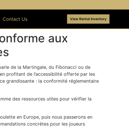
Contact Us
View Rental Inventory
conforme aux
es
arle de la Martingale, du Fibonacci ou de
n profitant de l’accessibilité offerte par les
e grandissante : la conformité réglementaire
me des ressources utiles pour vérifier la
 roulette en Europe, puis nous passerons en
ommandations concrètes pour les joueurs