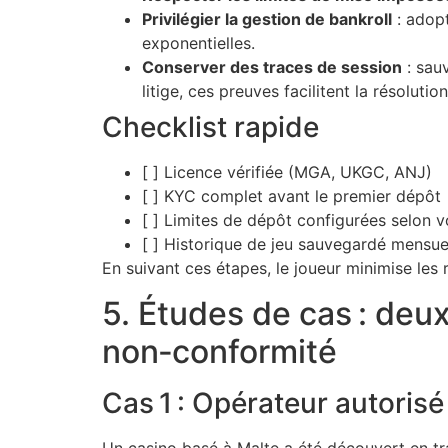
Privilégier la gestion de bankroll
: adopt
exponentielles.
Conserver des traces de session
: sauv
litige, ces preuves facilitent la résolution
Checklist rapide
[ ] Licence vérifiée (MGA, UKGC, ANJ)
[ ] KYC complet avant le premier dépôt
[ ] Limites de dépôt configurées selon 
[ ] Historique de jeu sauvegardé mensu
En suivant ces étapes, le joueur minimise les 
5. Études de cas : deu
non‑conformité
Cas 1 : Opérateur autorisé 
Un casino basé à Malte a été découvert en trai