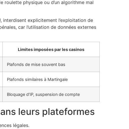
 de roulette physique ou d’un algorithme mal
 interdisent explicitement l’exploitation de
énales, car l’utilisation de données externes
Limites imposées par les casinos
Plafonds de mise souvent bas
Plafonds similaires à Martingale
Bloquage d’IP, suspension de compte
dans leurs plateformes
ences légales.