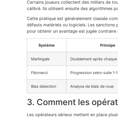
Certains joueurs collectent des milliers de to
calibré. Ils utilisent ensuite des algorithmes 
Cette pratique est généralement classée comme 
défauts matériels ou logiciels. Les sanctions 
pour obtenir un avantage est jugée contraire à
Système
Principe
Martingale
Doublement après chaque 
Fibonacci
Progression selon suite 1‑
Bias detection
Analyse de biais de roue
3. Comment les opérate
Les opérateurs sérieux mettent en place plusi