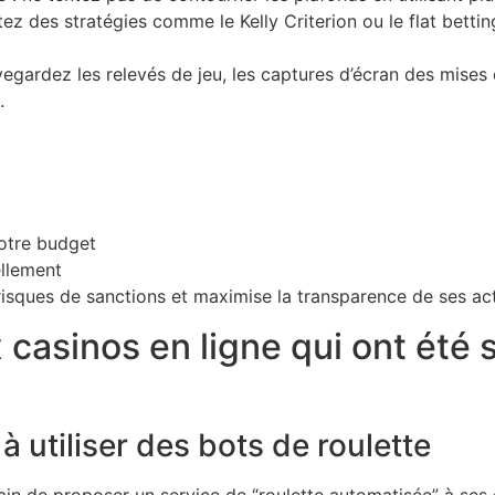
ez des stratégies comme le Kelly Criterion ou le flat betti
egardez les relevés de jeu, les captures d’écran des mises
.
votre budget
ellement
risques de sanctions et maximise la transparence de ses act
x casinos en ligne qui ont été
à utiliser des bots de roulette
n de proposer un service de “roulette automatisée” à ses gr