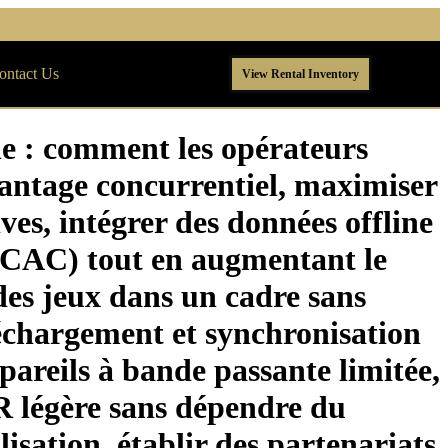
ontact Us
View Rental Inventory
ne : comment les opérateurs
antage concurrentiel, maximiser
ves, intégrer des données offline
t (CAC) tout en augmentant le
 des jeux dans un cadre sans
léchargement et synchronisation
pareils à bande passante limitée,
R légère sans dépendre du
isation, établir des partenariats