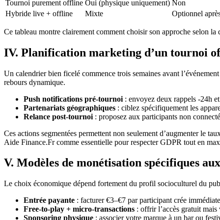
Tournoi purement offline
Oui (physique uniquement)
Non
Hybride live + offline
Mixte
Optionnel après
Ce tableau montre clairement comment choisir son approche selon la d
IV. Planification marketing d’un tournoi of
Un calendrier bien ficelé commence trois semaines avant l’événement
rebours dynamique.
Push notifications pré‑tournoi
: envoyez deux rappels ‑24h et 
Partenariats géographiques
: ciblez spécifiquement les appare
Relance post‐tournoi
: proposez aux participants non connecté
Ces actions segmentées permettent non seulement d’augmenter le taux 
Aide Finance.Fr comme essentielle pour respecter GDPR tout en maxi
V. Modèles de monétisation spécifiques aux
Le choix économique dépend fortement du profil socioculturel du publ
Entrée payante
: facturer €3–€7 par participant crée immédiat
Free‑to‑play + micro‐transactions
: offrir l’accès gratuit ma
Sponsoring physique
: associer votre marque à un bar ou festiv