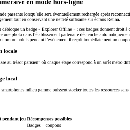
mmersive en mode hors‑ligne
e passante lorsqu’elle sera éventuellement rechargée après reconnectio
gement tout en conservant une netteté suffisante sur écrans Retina.
 débloque un badge « Explorer Offline » ; ces badges donnent droit à d
re une photo dans l’établissement partenaire déclenche automatiquement 
ain nombre points pendant l’événement il reçoit immédiatement un coupo
n locale
se au trésor parisien” où chaque étape correspond à un arrêt métro différ
e local
 smartphones milieu gamme puissent stocker toutes les ressources sans 
t pendant jeu
Récompenses possibles
Badges + coupons