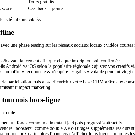
Tours gratuits
 score
Cashback + points
ensité urbaine ciblée.
fline
 avec une phase teasing sur les réseaux sociaux locaux : vidéos court
‑2h avant lancement afin que chaque inscription soit confirmée.
ils Android vs iOS selon la popularité régionale ; ajustez vos créatifs v
s une offre « reconnecte & récupère tes gains » valable pendant vingt 
de participation mais aussi d’enrichir votre base CRM grâce aux conse
misant l’impact marketing.
 tournois hors‑ligne
ic cible.
ement un fonds commun alimentant jackpots progressifs attractifs.
is vendre “boosters” comme double XP ou tirages supplémentaires durant
al permet aux partenaires financiers d’afficher leurs logos sur toutes le