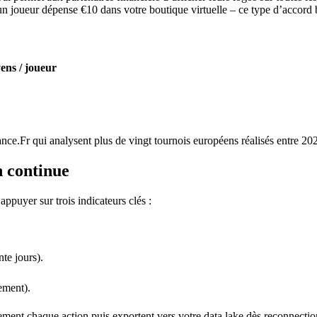
un joueur dépense €10 dans votre boutique virtuelle – ce type d’accord
ns / joueur
ce.Fr qui analysent plus de vingt tournois européens réalisés entre 20
n continue
ppuyer sur trois indicateurs clés :
te jours).
ement).
ent chaque action puis exportent vers votre data lake dès reconnectio