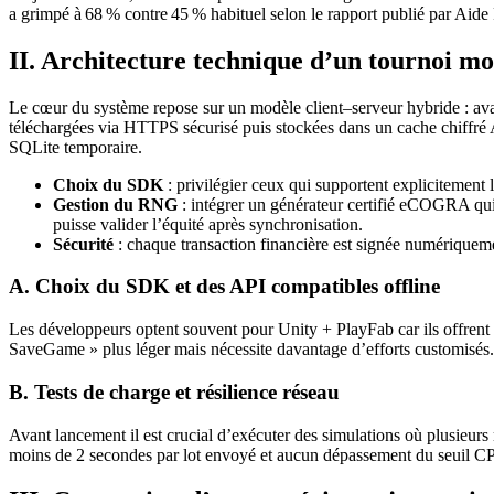
a grimpé à 68 % contre 45 % habituel selon le rapport publié par Aide 
II. Architecture technique d’un tournoi mo
Le cœur du système repose sur un modèle client–serveur hybride : avan
téléchargées via HTTPS sécurisé puis stockées dans un cache chiffré A
SQLite temporaire.
Choix du SDK
: privilégier ceux qui supportent explicitemen
Gestion du RNG
: intégrer un générateur certifié eCOGRA qui f
puisse valider l’équité après synchronisation.
Sécurité
: chaque transaction financière est signée numériquement
A. Choix du SDK et des API compatibles offline
Les développeurs optent souvent pour Unity + PlayFab car ils offrent 
SaveGame » plus léger mais nécessite davantage d’efforts customisés.
B. Tests de charge et résilience réseau
Avant lancement il est crucial d’exécuter des simulations où plusieurs
moins de 2 secondes par lot envoyé et aucun dépassement du seuil C