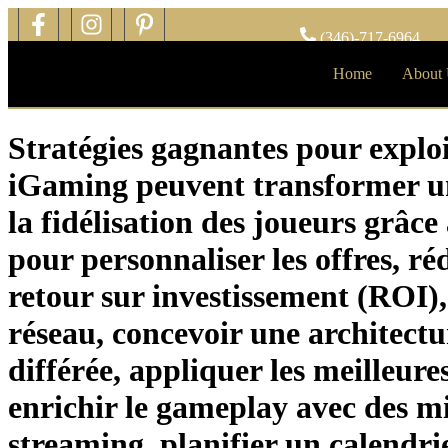
(346)-717-6964
info@cliftonce.com
Home
About
Serving all Housto
Stratégies gagnantes pour exploi
iGaming peuvent transformer un
la fidélisation des joueurs grâce
pour personnaliser les offres, r
retour sur investissement (ROI),
réseau, concevoir une architect
différée, appliquer les meilleur
enrichir le gameplay avec des m
streaming, planifier un calendri