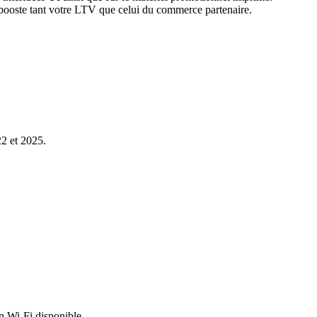
 booste tant votre LTV que celui du commerce partenaire.
22 et 2025.
n Wi‑Fi disponible.