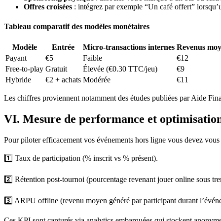
Offres croisées
: intégrez par exemple “Un café offert” lorsqu’
Tableau comparatif des modèles monétaires
Modèle
Entrée
Micro‐transactions internes
Revenus moye
Payant
€5
Faible
€12
Free‐to‐play
Gratuit
Élevée (€0.30 TTC/jeu)
€9
Hybride
€2 + achats
Modérée
€11
Les chiffres proviennent notamment des études publiées par Aide Finan
VI. Mesure de performance et optimisatio
Pour piloter efficacement vos événements hors ligne vous devez vous a
1️⃣ Taux de participation (% inscrit vs % présent).
2️⃣ Rétention post‐tournoi (pourcentage revenant jouer online sous tren
3️⃣ ARPU offline (revenu moyen généré par participant durant l’évén
Ces KPI sont capturés via analytics embarquées qui stockent anonymem