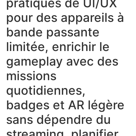
pratiques de UI/UX
pour des appareils à
bande passante
limitée, enrichir le
gameplay avec des
missions
quotidiennes,
badges et AR légère
sans dépendre du
streaming, planifier