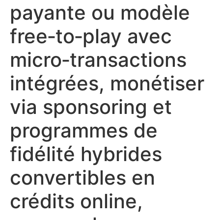
payante ou modèle
free‑to‑play avec
micro‑transactions
intégrées, monétiser
via sponsoring et
programmes de
fidélité hybrides
convertibles en
crédits online,