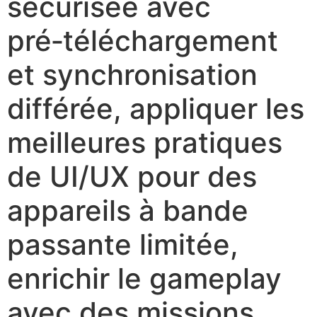
sécurisée avec
pré‑téléchargement
et synchronisation
différée, appliquer les
meilleures pratiques
de UI/UX pour des
appareils à bande
passante limitée,
enrichir le gameplay
avec des missions