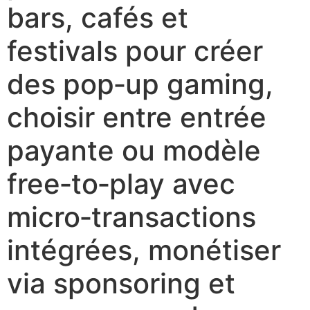
bars, cafés et
festivals pour créer
des pop‑up gaming,
choisir entre entrée
payante ou modèle
free‑to‑play avec
micro‑transactions
intégrées, monétiser
via sponsoring et