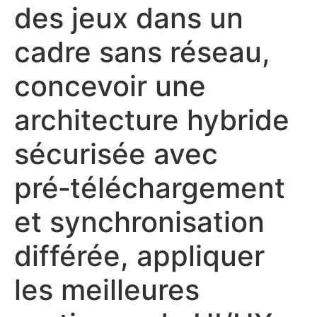
des jeux dans un
cadre sans réseau,
concevoir une
architecture hybride
sécurisée avec
pré‑téléchargement
et synchronisation
différée, appliquer
les meilleures