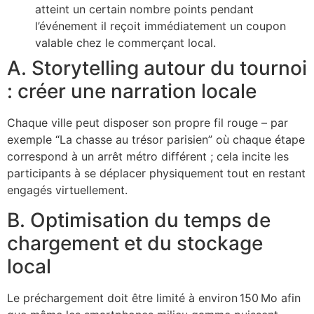
atteint un certain nombre points pendant
l’événement il reçoit immédiatement un coupon
valable chez le commerçant local.
A. Storytelling autour du tournoi
: créer une narration locale
Chaque ville peut disposer son propre fil rouge – par
exemple “La chasse au trésor parisien” où chaque étape
correspond à un arrêt métro différent ; cela incite les
participants à se déplacer physiquement tout en restant
engagés virtuellement.
B. Optimisation du temps de
chargement et du stockage
local
Le préchargement doit être limité à environ 150 Mo afin