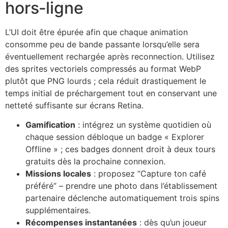
hors‑ligne
L’UI doit être épurée afin que chaque animation
consomme peu de bande passante lorsqu’elle sera
éventuellement rechargée après reconnection. Utilisez
des sprites vectoriels compressés au format WebP
plutôt que PNG lourds ; cela réduit drastiquement le
temps initial de préchargement tout en conservant une
netteté suffisante sur écrans Retina.
Gamification
: intégrez un système quotidien où
chaque session débloque un badge « Explorer
Offline » ; ces badges donnent droit à deux tours
gratuits dès la prochaine connexion.
Missions locales
: proposez “Capture ton café
préféré” – prendre une photo dans l’établissement
partenaire déclenche automatiquement trois spins
supplémentaires.
Récompenses instantanées
: dès qu’un joueur