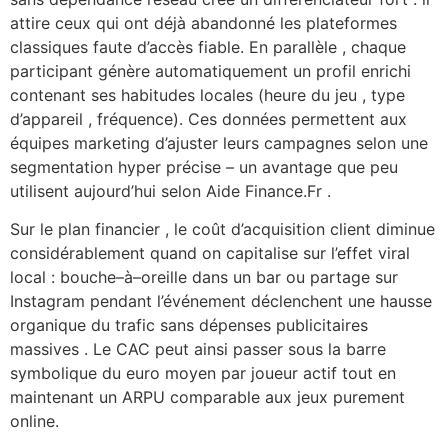
attire ceux qui ont déjà abandonné les plateformes
classiques faute d’accès fiable. En parallèle , chaque
participant génère automatiquement un profil enrichi
contenant ses habitudes locales (heure du jeu , type
d’appareil , fréquence). Ces données permettent aux
équipes marketing d’ajuster leurs campagnes selon une
segmentation hyper précise – un avantage que peu
utilisent aujourd’hui selon Aide Finance.Fr .
Sur le plan financier , le coût d’acquisition client diminue
considérablement quand on capitalise sur l’effet viral
local : bouche–à–oreille dans un bar ou partage sur
Instagram pendant l’événement déclenchent une hausse
organique du trafic sans dépenses publicitaires
massives . Le CAC peut ainsi passer sous la barre
symbolique du euro moyen par joueur actif tout en
maintenant un ARPU comparable aux jeux purement
online.