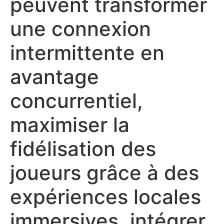
peuvent transformer
une connexion
intermittente en
avantage
concurrentiel,
maximiser la
fidélisation des
joueurs grâce à des
expériences locales
immersives, intégrer