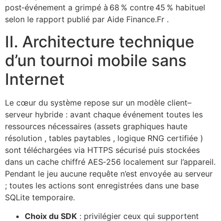
post‑événement a grimpé à 68 % contre 45 % habituel
selon le rapport publié par Aide Finance.Fr .
II. Architecture technique
d’un tournoi mobile sans
Internet
Le cœur du système repose sur un modèle client–
serveur hybride : avant chaque événement toutes les
ressources nécessaires (assets graphiques haute
résolution , tables paytables , logique RNG certifiée )
sont téléchargées via HTTPS sécurisé puis stockées
dans un cache chiffré AES‑256 localement sur l’appareil.
Pendant le jeu aucune requête n’est envoyée au serveur
; toutes les actions sont enregistrées dans une base
SQLite temporaire.
Choix du SDK
: privilégier ceux qui supportent