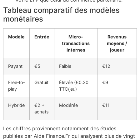
Tableau comparatif des modèles
monétaires
Modèle
Entrée
Micro‐
Revenus
transactions
moyens /
internes
joueur
Payant
€5
Faible
€12
Free‐to‐
Gratuit
Élevée (€0.30
€9
play
TTC/jeu)
Hybride
€2 +
Modérée
€11
achats
Les chiffres proviennent notamment des études
publiées par Aide Finance.Fr qui analysent plus de vingt