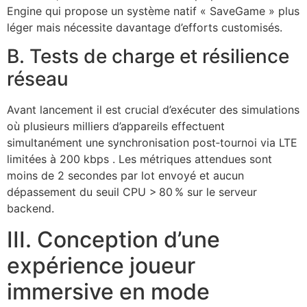
Engine qui propose un système natif « SaveGame » plus
léger mais nécessite davantage d’efforts customisés.
B. Tests de charge et résilience
réseau
Avant lancement il est crucial d’exécuter des simulations
où plusieurs milliers d’appareils effectuent
simultanément une synchronisation post‐tournoi via LTE
limitées à 200 kbps . Les métriques attendues sont
moins de 2 secondes par lot envoyé et aucun
dépassement du seuil CPU > 80 % sur le serveur
backend.
III. Conception d’une
expérience joueur
immersive en mode