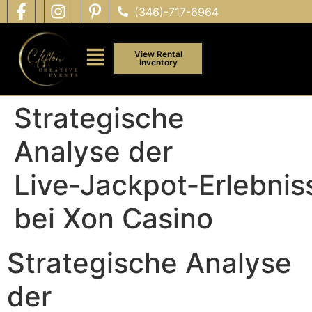
(346)-717-6964
View Rental
Inventory
Strategische
Analyse der
Live‑Jackpot‑Erlebnis
bei Xon Casino
Strategische Analyse
der