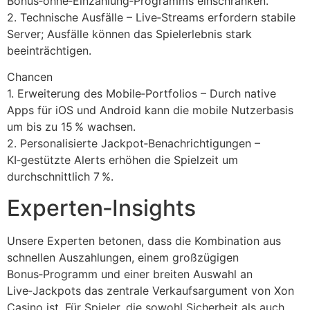
Bonus‑ohne‑Einzahlung‑Programms einschränken.
2. Technische Ausfälle – Live‑Streams erfordern stabile
Server; Ausfälle können das Spielerlebnis stark
beeinträchtigen.
Chancen
1. Erweiterung des Mobile‑Portfolios – Durch native
Apps für iOS und Android kann die mobile Nutzerbasis
um bis zu 15 % wachsen.
2. Personalisierte Jackpot‑Benachrichtigungen –
KI‑gestützte Alerts erhöhen die Spielzeit um
durchschnittlich 7 %.
Experten‑Insights
Unsere Experten betonen, dass die Kombination aus
schnellen Auszahlungen, einem großzügigen
Bonus‑Programm und einer breiten Auswahl an
Live‑Jackpots das zentrale Verkaufsargument von Xon
Casino ist. Für Spieler, die sowohl Sicherheit als auch