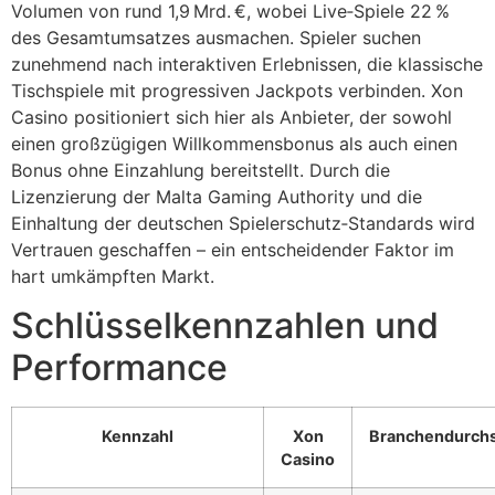
Volumen von rund 1,9 Mrd. €, wobei Live‑Spiele 22 %
des Gesamtumsatzes ausmachen. Spieler suchen
zunehmend nach interaktiven Erlebnissen, die klassische
Tischspiele mit progressiven Jackpots verbinden. Xon
Casino positioniert sich hier als Anbieter, der sowohl
einen großzügigen Willkommensbonus als auch einen
Bonus ohne Einzahlung bereitstellt. Durch die
Lizenzierung der Malta Gaming Authority und die
Einhaltung der deutschen Spielerschutz‑Standards wird
Vertrauen geschaffen – ein entscheidender Faktor im
hart umkämpften Markt.
Schlüsselkennzahlen und
Performance
Kennzahl
Xon
Branchendurchs
Casino