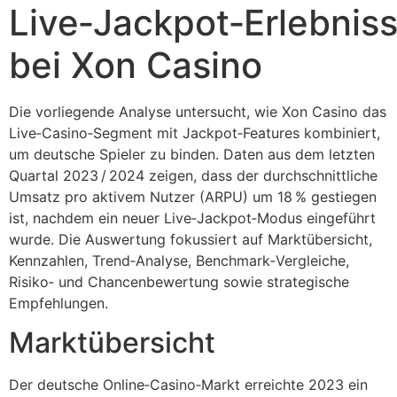
Live‑Jackpot‑Erlebnis
bei Xon Casino
Die vorliegende Analyse untersucht, wie Xon Casino das
Live‑Casino‑Segment mit Jackpot‑Features kombiniert,
um deutsche Spieler zu binden. Daten aus dem letzten
Quartal 2023 / 2024 zeigen, dass der durchschnittliche
Umsatz pro aktivem Nutzer (ARPU) um 18 % gestiegen
ist, nachdem ein neuer Live‑Jackpot‑Modus eingeführt
wurde. Die Auswertung fokussiert auf Marktübersicht,
Kennzahlen, Trend‑Analyse, Benchmark‑Vergleiche,
Risiko‑ und Chancenbewertung sowie strategische
Empfehlungen.
Marktübersicht
Der deutsche Online‑Casino‑Markt erreichte 2023 ein