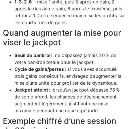
1‑3‑2‑6
– mise 1 unité, puis 3 après un gain, 2
après le deuxième gain, 6 après le troisième, puis
retour à 1. Cette séquence maximise les profits sur
les courts runs de gains.
Quand augmenter la mise pour
viser le jackpot
Seuil de bankroll
: ne dépassez jamais 20 % de
votre bankroll totale pour le jackpot.
Cycle de gains/pertes
: si vous avez accumulé
trois gains consécutifs, envisagez d’augmenter la
mise d’une unité pour profiter de la dynamique.
Jackpot atteint
: lorsqu’un jackpot dépasse 75 %
de son plafond, les chances de déclenchement
augmentent légèrement, justifiant une mise
maximale pendant une courte période.
Exemple chiffré d’une session