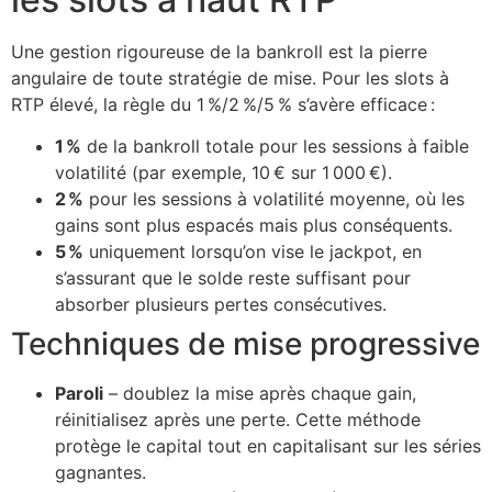
Une gestion rigoureuse de la bankroll est la pierre
angulaire de toute stratégie de mise. Pour les slots à
RTP élevé, la règle du 1 %/2 %/5 % s’avère efficace :
1 %
de la bankroll totale pour les sessions à faible
volatilité (par exemple, 10 € sur 1 000 €).
2 %
pour les sessions à volatilité moyenne, où les
gains sont plus espacés mais plus conséquents.
5 %
uniquement lorsqu’on vise le jackpot, en
s’assurant que le solde reste suffisant pour
absorber plusieurs pertes consécutives.
Techniques de mise progressive
Paroli
– doublez la mise après chaque gain,
réinitialisez après une perte. Cette méthode
protège le capital tout en capitalisant sur les séries
gagnantes.