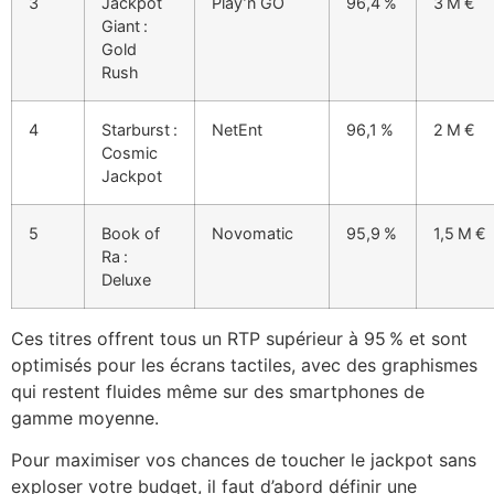
3
Jackpot
Play’n GO
96,4 %
3 M €
Giant :
Gold
Rush
4
Starburst :
NetEnt
96,1 %
2 M €
Cosmic
Jackpot
5
Book of
Novomatic
95,9 %
1,5 M €
Ra :
Deluxe
Ces titres offrent tous un RTP supérieur à 95 % et sont
optimisés pour les écrans tactiles, avec des graphismes
qui restent fluides même sur des smartphones de
gamme moyenne.
Pour maximiser vos chances de toucher le jackpot sans
exploser votre budget, il faut d’abord définir une