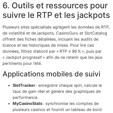
6. Outils et ressources pour
suivre le RTP et les jackpots
Plusieurs sites spécialisés agrègent les données de RTP,
de volatilité et de jackpots. CasinoGuru et SlotCatalog
offrent des fiches détaillées, incluant les audits de
licence et les historiques de mises. Pour lire ces
données, filtrez d’abord par « RTP ≥ 96 % », puis par
« Jackpot progressif » afin de ne retenir que les jeux
pertinents pour l’été.
Applications mobiles de suivi
SlotTracker
: enregistre chaque spin, calcule le
taux de gain réel et génère des graphiques de
performance.
MyCasinoStats
: synchronise les comptes de
plusieurs casinos et fournit un tableau de bord