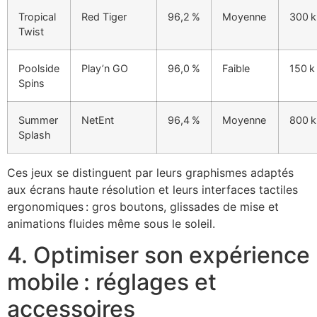
Tropical
Red Tiger
96,2 %
Moyenne
300 k
Twist
Poolside
Play’n GO
96,0 %
Faible
150 k
Spins
Summer
NetEnt
96,4 %
Moyenne
800 k
Splash
Ces jeux se distinguent par leurs graphismes adaptés
aux écrans haute résolution et leurs interfaces tactiles
ergonomiques : gros boutons, glissades de mise et
animations fluides même sous le soleil.
4. Optimiser son expérience
mobile : réglages et
accessoires