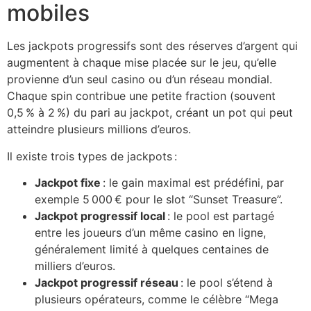
mobiles
Les jackpots progressifs sont des réserves d’argent qui
augmentent à chaque mise placée sur le jeu, qu’elle
provienne d’un seul casino ou d’un réseau mondial.
Chaque spin contribue une petite fraction (souvent
0,5 % à 2 %) du pari au jackpot, créant un pot qui peut
atteindre plusieurs millions d’euros.
Il existe trois types de jackpots :
Jackpot fixe
: le gain maximal est prédéfini, par
exemple 5 000 € pour le slot “Sunset Treasure”.
Jackpot progressif local
: le pool est partagé
entre les joueurs d’un même casino en ligne,
généralement limité à quelques centaines de
milliers d’euros.
Jackpot progressif réseau
: le pool s’étend à
plusieurs opérateurs, comme le célèbre “Mega