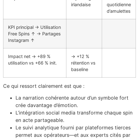
irlandaise
quotidienne
d’amulettes
KPI principal → Utilisation
Free Spins ↑ → Partages
Instagram ↑
Impact net → +89 %
→ +12 %
utilisation vs +66 % init.
rétention vs
baseline
Ce qui ressort clairement est que :
La narration cohérente autour d’un symbole fort
crée davantage d’émotion.
L’intégration social media transforme chaque spin
en acte partageable.
Le suivi analytique fourni par plateformes tierces
permet aux opérateurs—et aux experts cités par