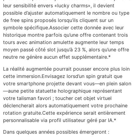
leur sensibilité envers «lucky charms», il devient
possible d’ajuster automatiquement le nombre ou type
de free spins proposés lorsqu’ils cliquent sur un
symbole spécifique.Associer cette donnée avec leur
historique montre parfois qu’une offre contenant trois
tours avec animation amulette augmente leur temps
moyen passé côté slot jusqu’à 23 %, alors qu’une offre
neutre ne génère aucun effet supplémentaire.*
La réalité augmentée pourrait pousser encore plus loin
cette immersion.Envisagez lors­d’un spin gratuit que
votre smartphone projette devant vous—en plein salon
—aune petite statuette holographique représentant
votre talisman favori ; toucher cet objet virtuel
déclencherait alors automatiquement votre prochaine
rotation gratuite.Cette expérience serait entièrement
personnalisable via profil utilisateur géré par IA.*
Dans quelques années possibles émergeront :