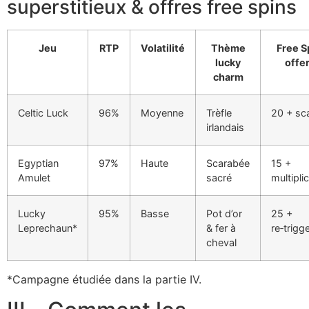
superstitieux & offres free spins
Jeu
RTP
Volatilité
Thème
Free S
lucky
offe
charm
Celtic Luck
96%
Moyenne
Trèfle
20 + sca
irlandais
Egyptian
97%
Haute
Scarabée
15 +
Amulet
sacré
multipli
Lucky
95%
Basse
Pot d’or
25 +
Leprechaun*
& fer à
re‑trigg
cheval
*Campagne étudiée dans la partie IV.