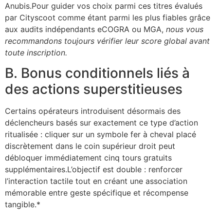
Anubis.Pour guider vos choix parmi ces titres évalués
par Cityscoot comme étant parmi les plus fiables grâce
aux audits indépendants eCOGRA ou MGA,
nous vous
recommandons toujours vérifier leur score global avant
toute inscription.
B. Bonus conditionnels liés à
des actions superstitieuses
Certains opérateurs introduisent désormais des
déclencheurs basés sur exactement ce type d’action
ritualisée : cliquer sur un symbole fer à cheval placé
discrètement dans le coin supérieur droit peut
débloquer immédiatement cinq tours gratuits
supplémentaires.L’objectif est double : renforcer
l’interaction tactile tout en créant une association
mémorable entre geste spécifique et récompense
tangible.*