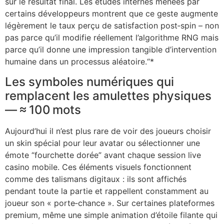
sur le résultat final. Les études internes menées par
certains développeurs montrent que ce geste augmente
légèrement le taux perçu de satisfaction post‑spin – non
pas parce qu’il modifie réellement l’algorithme RNG mais
parce qu’il donne une impression tangible d’intervention
humaine dans un processus aléatoire.“*
Les symboles numériques qui
remplacent les amulettes physiques
— ≈ 100 mots
Aujourd’hui il n’est plus rare de voir des joueurs choisir
un skin spécial pour leur avatar ou sélectionner une
émote “fourchette dorée” avant chaque session live
casino mobile. Ces éléments visuels fonctionnent
comme des talismans digitaux : ils sont affichés
pendant toute la partie et rappellent constamment au
joueur son « porte‑chance ». Sur certaines plateformes
premium, même une simple animation d’étoile filante qui