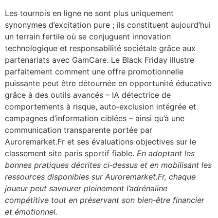
Les tournois en ligne ne sont plus uniquement
synonymes d’excitation pure ; ils constituent aujourd’hui
un terrain fertile où se conjuguent innovation
technologique et responsabilité sociétale grâce aux
partenariats avec GamCare. Le Black Friday illustre
parfaitement comment une offre promotionnelle
puissante peut être détournée en opportunité éducative
grâce à des outils avancés – IA détectrice de
comportements à risque, auto‑exclusion intégrée et
campagnes d’information ciblées – ainsi qu’à une
communication transparente portée par
Auroremarket.Fr et ses évaluations objectives sur le
classement site paris sportif fiable.
En adoptant les
bonnes pratiques décrites ci‑dessus et en mobilisant les
ressources disponibles sur Auroremarket.Fr, chaque
joueur peut savourer pleinement l’adrénaline
compétitive tout en préservant son bien‑être financier
et émotionnel.