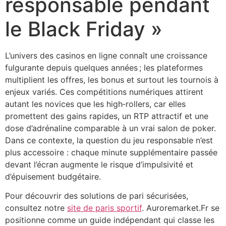
responsable pendant
le Black Friday »
L’univers des casinos en ligne connaît une croissance
fulgurante depuis quelques années ; les plateformes
multiplient les offres, les bonus et surtout les tournois à
enjeux variés. Ces compétitions numériques attirent
autant les novices que les high‑rollers, car elles
promettent des gains rapides, un RTP attractif et une
dose d’adrénaline comparable à un vrai salon de poker.
Dans ce contexte, la question du jeu responsable n’est
plus accessoire : chaque minute supplémentaire passée
devant l’écran augmente le risque d’impulsivité et
d’épuisement budgétaire.
Pour découvrir des solutions de pari sécurisées,
consultez notre
site de paris sportif
. Auroremarket.Fr se
positionne comme un guide indépendant qui classe les