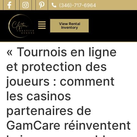
(346)-717-6964
View Rental
Inventory
« Tournois en ligne
et protection des
joueurs : comment
les casinos
partenaires de
GamCare réinventent