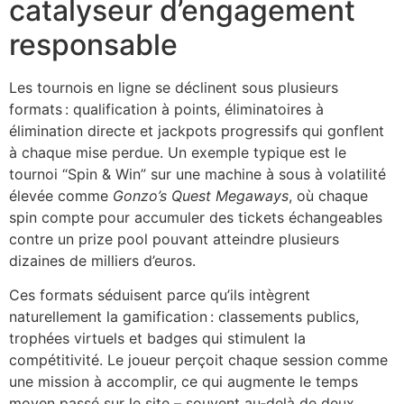
catalyseur d’engagement
responsable
Les tournois en ligne se déclinent sous plusieurs
formats : qualification à points, éliminatoires à
élimination directe et jackpots progressifs qui gonflent
à chaque mise perdue. Un exemple typique est le
tournoi “Spin & Win” sur une machine à sous à volatilité
élevée comme
Gonzo’s Quest Megaways
, où chaque
spin compte pour accumuler des tickets échangeables
contre un prize pool pouvant atteindre plusieurs
dizaines de milliers d’euros.
Ces formats séduisent parce qu’ils intègrent
naturellement la gamification : classements publics,
trophées virtuels et badges qui stimulent la
compétitivité. Le joueur perçoit chaque session comme
une mission à accomplir, ce qui augmente le temps
moyen passé sur le site – souvent au‑delà de deux