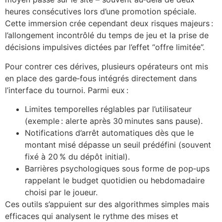
heures consécutives lors d’une promotion spéciale.
Cette immersion crée cependant deux risques majeurs :
l’allongement incontrôlé du temps de jeu et la prise de
décisions impulsives dictées par l’effet “offre limitée”.
Pour contrer ces dérives, plusieurs opérateurs ont mis
en place des garde‑fous intégrés directement dans
l’interface du tournoi. Parmi eux :
Limites temporelles réglables par l’utilisateur
(exemple : alerte après 30 minutes sans pause).
Notifications d’arrêt automatiques dès que le
montant misé dépasse un seuil prédéfini (souvent
fixé à 20 % du dépôt initial).
Barrières psychologiques sous forme de pop‑ups
rappelant le budget quotidien ou hebdomadaire
choisi par le joueur.
Ces outils s’appuient sur des algorithmes simples mais
efficaces qui analysent le rythme des mises et