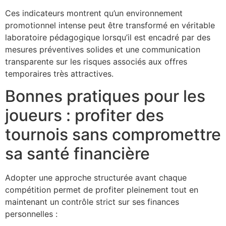
Ces indicateurs montrent qu’un environnement
promotionnel intense peut être transformé en véritable
laboratoire pédagogique lorsqu’il est encadré par des
mesures préventives solides et une communication
transparente sur les risques associés aux offres
temporaires très attractives.
Bonnes pratiques pour les
joueurs : profiter des
tournois sans compromettre
sa santé financière
Adopter une approche structurée avant chaque
compétition permet de profiter pleinement tout en
maintenant un contrôle strict sur ses finances
personnelles :