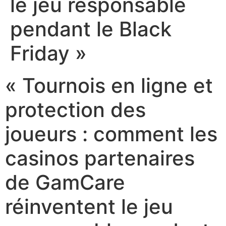
le jeu responsable
pendant le Black
Friday »
« Tournois en ligne et
protection des
joueurs : comment les
casinos partenaires
de GamCare
réinventent le jeu