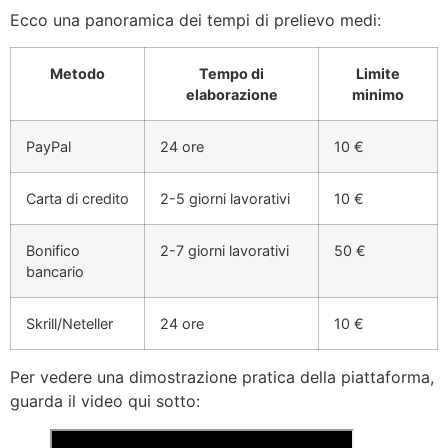
Ecco una panoramica dei tempi di prelievo medi:
Metodo
Tempo di
Limite
elaborazione
minimo
PayPal
24 ore
10 €
Carta di credito
2-5 giorni lavorativi
10 €
Bonifico
2-7 giorni lavorativi
50 €
bancario
Skrill/Neteller
24 ore
10 €
Per vedere una dimostrazione pratica della piattaforma,
guarda il video qui sotto: