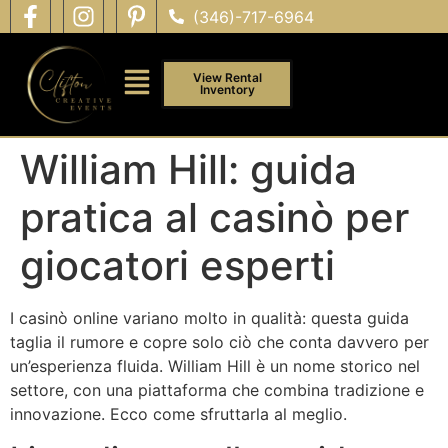
(346)-717-6964
View Rental
Inventory
William Hill: guida
pratica al casinò per
giocatori esperti
I casinò online variano molto in qualità: questa guida
taglia il rumore e copre solo ciò che conta davvero per
un’esperienza fluida. William Hill è un nome storico nel
settore, con una piattaforma che combina tradizione e
innovazione. Ecco come sfruttarla al meglio.