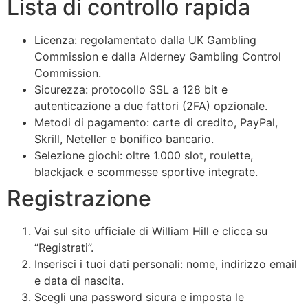
Lista di controllo rapida
Licenza: regolamentato dalla UK Gambling
Commission e dalla Alderney Gambling Control
Commission.
Sicurezza: protocollo SSL a 128 bit e
autenticazione a due fattori (2FA) opzionale.
Metodi di pagamento: carte di credito, PayPal,
Skrill, Neteller e bonifico bancario.
Selezione giochi: oltre 1.000 slot, roulette,
blackjack e scommesse sportive integrate.
Registrazione
Vai sul sito ufficiale di William Hill e clicca su
“Registrati”.
Inserisci i tuoi dati personali: nome, indirizzo email
e data di nascita.
Scegli una password sicura e imposta le