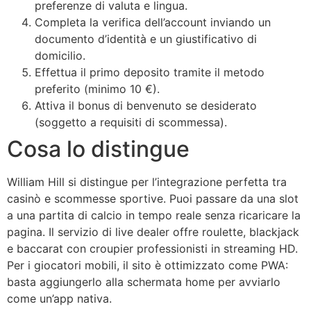
preferenze di valuta e lingua.
Completa la verifica dell’account inviando un
documento d’identità e un giustificativo di
domicilio.
Effettua il primo deposito tramite il metodo
preferito (minimo 10 €).
Attiva il bonus di benvenuto se desiderato
(soggetto a requisiti di scommessa).
Cosa lo distingue
William Hill si distingue per l’integrazione perfetta tra
casinò e scommesse sportive. Puoi passare da una slot
a una partita di calcio in tempo reale senza ricaricare la
pagina. Il servizio di live dealer offre roulette, blackjack
e baccarat con croupier professionisti in streaming HD.
Per i giocatori mobili, il sito è ottimizzato come PWA:
basta aggiungerlo alla schermata home per avviarlo
come un’app nativa.