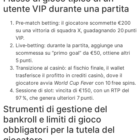
utente VIP durante una partita
Pre‑match betting: il giocatore scommette €200
su una vittoria di squadra X, guadagnando 20 punti
VIP.
Live‑betting: durante la partita, aggiunge una
scommessa su “primo goal” da €50, ottiene altri
5 punti.
Transizione al casinò: al fischio finale, il wallet
trasferisce il profitto in crediti casinò, dove il
giocatore avvia
World Cup Fever
con 10 free spins.
Sessione di slot: vincita di €150, con un RTP del
97 %, che genera ulteriori 7 punti.
Strumenti di gestione del
bankroll e limiti di gioco
obbligatori per la tutela del