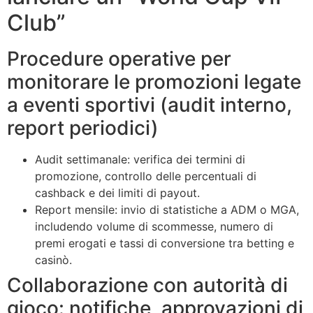
Club”
Procedure operative per
monitorare le promozioni legate
a eventi sportivi (audit interno,
report periodici)
Audit settimanale: verifica dei termini di
promozione, controllo delle percentuali di
cashback e dei limiti di payout.
Report mensile: invio di statistiche a ADM o MGA,
includendo volume di scommesse, numero di
premi erogati e tassi di conversione tra betting e
casinò.
Collaborazione con autorità di
gioco: notifiche, approvazioni di