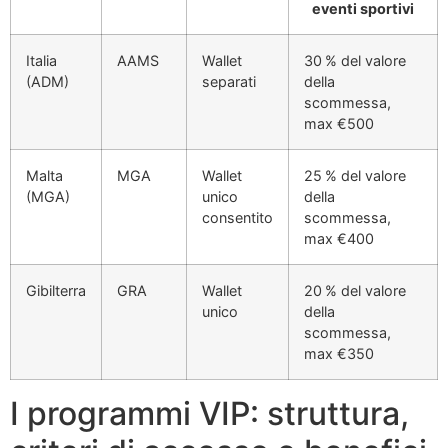
eventi sportivi
Italia
AAMS
Wallet
30 % del valore
(ADM)
separati
della
scommessa,
max €500
Malta
MGA
Wallet
25 % del valore
(MGA)
unico
della
consentito
scommessa,
max €400
Gibilterra
GRA
Wallet
20 % del valore
unico
della
scommessa,
max €350
I programmi VIP: struttura,