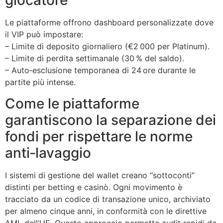
giocatore
Le piattaforme offrono dashboard personalizzate dove
il VIP può impostare:
– Limite di deposito giornaliero (€2 000 per Platinum).
– Limite di perdita settimanale (30 % del saldo).
– Auto‑esclusione temporanea di 24 ore durante le
partite più intense.
Come le piattaforme
garantiscono la separazione dei
fondi per rispettare le norme
anti‑lavaggio
I sistemi di gestione del wallet creano “sottoconti”
distinti per betting e casinò. Ogni movimento è
tracciato da un codice di transazione unico, archiviato
per almeno cinque anni, in conformità con le direttive
AML dell’UE. Questo approccio permette audit rapidi da