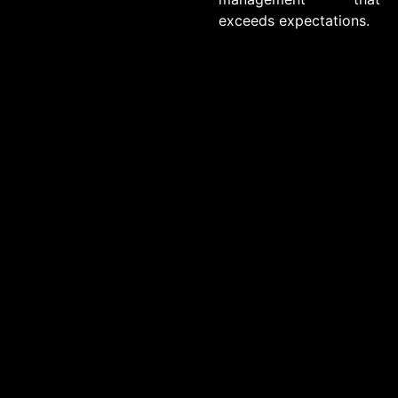
exceeds expectations.