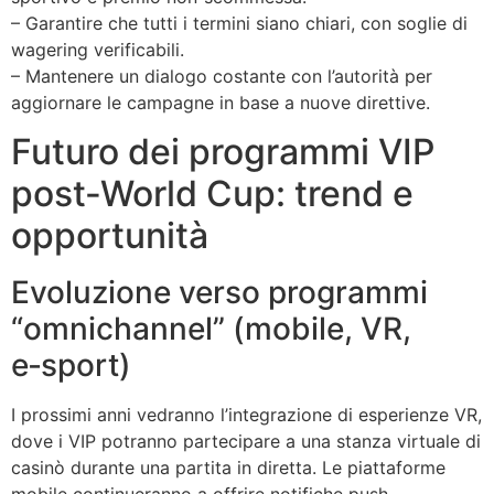
– Garantire che tutti i termini siano chiari, con soglie di
wagering verificabili.
– Mantenere un dialogo costante con l’autorità per
aggiornare le campagne in base a nuove direttive.
Futuro dei programmi VIP
post‑World Cup: trend e
opportunità
Evoluzione verso programmi
“omnichannel” (mobile, VR,
e‑sport)
I prossimi anni vedranno l’integrazione di esperienze VR,
dove i VIP potranno partecipare a una stanza virtuale di
casinò durante una partita in diretta. Le piattaforme