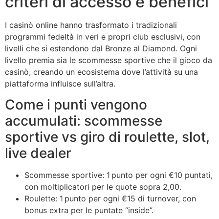
criteri di accesso e benefici
I casinò online hanno trasformato i tradizionali
programmi fedeltà in veri e propri club esclusivi, con
livelli che si estendono dal Bronze al Diamond. Ogni
livello premia sia le scommesse sportive che il gioco da
casinò, creando un ecosistema dove l’attività su una
piattaforma influisce sull’altra.
Come i punti vengono
accumulati: scommesse
sportive vs giro di roulette, slot,
live dealer
Scommesse sportive: 1 punto per ogni €10 puntati,
con moltiplicatori per le quote sopra 2,00.
Roulette: 1 punto per ogni €15 di turnover, con
bonus extra per le puntate “inside”.