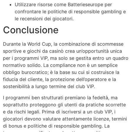
Utilizzare risorse come Batterieseurope per
confrontare le politiche di responsible gambling e
le recensioni dei giocatori.
Conclusione
Durante la World Cup, la combinazione di scommesse
sportive e giochi da casinò crea un’opportunità unica
per i programmi VIP, ma solo se gestita entro un quadro
normativo solido. La compliance non è un semplice
obbligo burocratico; è la base su cui si costruisce la
fiducia del cliente, la protezione dell’operatore e la
sostenibilità a lungo termine del club VIP.
I programmi ben strutturati premiano la fedeltà, ma
soprattutto proteggono gli utenti da pratiche scorrette
e da rischi legali. Prima di iscriversi a un club VIP, i
giocatori devono valutare attentamente licenze, termini
di bonus e politiche di responsible gambling. La