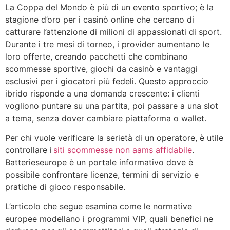
La Coppa del Mondo è più di un evento sportivo; è la
stagione d’oro per i casinò online che cercano di
catturare l’attenzione di milioni di appassionati di sport.
Durante i tre mesi di torneo, i provider aumentano le
loro offerte, creando pacchetti che combinano
scommesse sportive, giochi da casinò e vantaggi
esclusivi per i giocatori più fedeli. Questo approccio
ibrido risponde a una domanda crescente: i clienti
vogliono puntare su una partita, poi passare a una slot
a tema, senza dover cambiare piattaforma o wallet.
Per chi vuole verificare la serietà di un operatore, è utile
controllare i
siti scommesse non aams affidabile
.
Batterieseurope è un portale informativo dove è
possibile confrontare licenze, termini di servizio e
pratiche di gioco responsabile.
L’articolo che segue esamina come le normative
europee modellano i programmi VIP, quali benefici ne