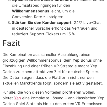
die Umsatzbedingungen für den
Willkommensbonus
leicht, um die
Conversion‑Rate zu steigern.
Stärken Sie den Kundensupport:
24/7 Live‑Chat
in deutscher Sprache erhöht das Vertrauen und
reduziert Support‑Tickets um 15 %.
Fazit
Die Kombination aus schneller Auszahlung, einem
großzügigen Willkommensbonus, dem Yep Bonus ohne
Einzahlung und einer frühen VR‑Strategie macht Yep
Casino zu einem attraktiven Ziel für deutsche Spieler.
Die Daten zeigen, dass die Plattform nicht nur den
aktuellen Markttrends folgt, sondern sie aktiv gestaltet.
Für alle, die von diesen Vorteilen profitieren wollen,
bietet
Yep
eine komplette Lösung – von klassischen Yep
Casino Spiel‑Slots bis hin zu den ersten VR‑Erlebnissen.