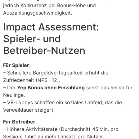
jedoch Konkurrenz bei Bonus‑Höhe und
Auszahlungsgeschwindigkeit.
Impact Assessment:
Spieler‑ und
Betreiber‑Nutzen
Für Spieler
:
– Schnellere Bargeldverfügbarkeit erhöht die
Zufriedenheit (NPS +12).
– Der
Yep Bonus ohne Einzahlung
senkt das Risiko für
Neulinge.
– VR‑Lobbys schaffen ein soziales Umfeld, das die
Verweildauer steigert.
Für Betreiber
:
– Höhere Aktivitätsrate (Durchschnitt 45 Min. pro
Session) führt zu mehr Umsatz pro Nutzer.