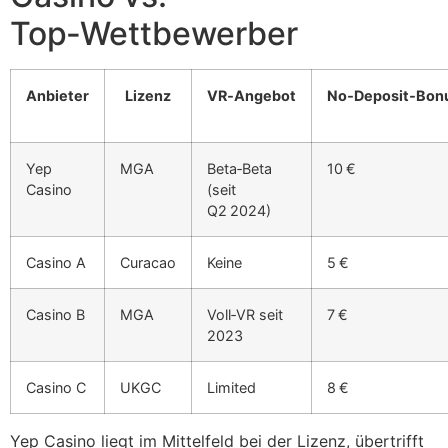
Top‑Wettbewerber
Anbieter
Lizenz
VR‑Angebot
No‑Deposit‑Bon
Yep
MGA
Beta‑Beta
10 €
Casino
(seit
Q2 2024)
Casino A
Curacao
Keine
5 €
Casino B
MGA
Voll‑VR seit
7 €
2023
Casino C
UKGC
Limited
8 €
Yep Casino liegt im Mittelfeld bei der Lizenz, übertrifft