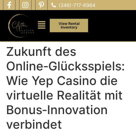
(346)-717-6964
View Rental
Inventory
Zukunft des
Online‑Glücksspiels:
Wie Yep Casino die
virtuelle Realität mit
Bonus‑Innovation
verbindet